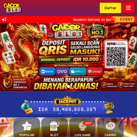
Daftar
ꜱᴇʟᴀᴍᴀᴛ ᴅᴀᴛᴀɴɢ ᴅɪ ɢᴀᴄᴏʀꜱʟᴏᴛ ! - ᴀɢᴇɴ 
IDR
50,406,929,474
POPULAR
SLOT
LIVE GAME
CASINO