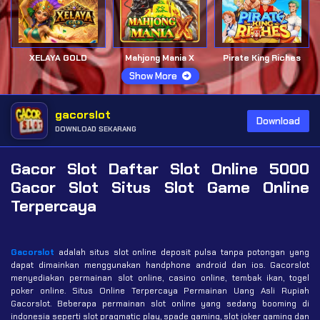
XELAYA GOLD
Mahjong Mania X
Pirate King Riches
Show More
gacorslot
Download
DOWNLOAD SEKARANG
Gacor Slot Daftar Slot Online 5000
Gacor Slot Situs Slot Game Online
Terpercaya
Gacorslot
adalah situs slot online deposit pulsa tanpa potongan yang
dapat dimainkan menggunakan handphone android dan ios. Gacorslot
menyediakan permainan slot online, casino online, tembak ikan, togel
poker online. Situs Online Terpercaya Permainan Uang Asli Rupiah
Gacorslot. Beberapa permainan slot online yang sedang booming di
indonesia seperti slot pragmatic play, spade gaming, slot joker gaming dan